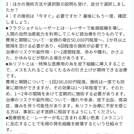
3：ほかの施術方法や選択肢の説明も受け、自分で選択しまし
たか？
4：その施術は「今すぐ」必要ですか？ 最後にもう一度、確認
しましょう。
■フラクショナルレーザーとは…レーザーで瘢痕組織を壊し、
人間の自然治癒能力を利用してニキビ跡治療を行うものです。
費用と期間について…全顔の場合50,000円程度～。1か月以上
間隔を空ける必要があり、4回程度の施術が必要です。
治療のリスクや副作用…1～2週間程度、赤みや腫れ、かさぶ
た、かゆみなどが現れる場合があります。
■糸リフトとは…特殊な医療用の糸を皮下組織に挿入すること
で、メスを入れることなくたるみの引き上げが期待できる治療
です。
費用と期間について…1回200,000円程度。施術は一度でも効
果に期待ができますが、その効果は1～3年程度です。そのた
め、1～2年の間隔をあけて定期的に施術する必要があります。
治療のリスクや副作用について…腫れや赤身、皮下出血、感染
症、痛みを伴う可能性があります。糸リフト治療に不安を感じ
る方は、事前に必ず医師に相談するようにしてください。
■医療脱毛と…レーザーが毛に含まれる黒い色素（メラニン）
に反応することで毛根の発毛組織を破壊するという仕組みで
す。