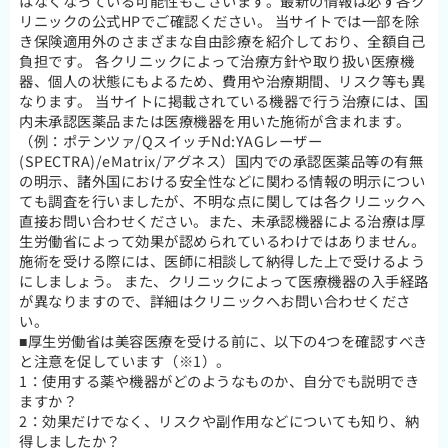
はなくなっている可能性もございます。最新の情報は必ず各ク
リニックの公式HPでご確認ください。 当サイトでは一部を除
き保険適用外のさまざまな自由診療を紹介しており、全額自己
負担です。 各クリニックによって治療方針や取り扱い医療機
器、個人の状態にもよるため、費用や治療期間、リスク等も異
なります。 当サイトに掲載されている機器で行う治療には、国
内未承認医薬品または医療機器を用いた施術が含まれます。
（例：ポテンツァ/QスイッチNd:YAGレーザー
(SPECTRA)/eMatrix/アグネス）国内での承認医薬品等の有無
の明示、諸外国における安全性などに関わる情報の明示につい
ても調査を行いましたが、不明な点に関しては各クリニックへ
直接お問い合わせください。また、未承認機器による治療は厚
生労働省によって効果が認められているわけではありません。
施術を受ける際には、医師に相談して納得した上で受けるよう
にしましょう。 また、クリニックによって医療機器の入手経路
が異なりますので、詳細はクリニックへお問い合わせくださ
い。
■厚生労働省は美容医療を受ける前に、以下の4つを確認すべき
と注意を促しています（※1）。
1：使用する薬や機器がどのようなものか、自分でも説明でき
ますか？
2：効果だけでなく、リスクや副作用などについても知り、納
得しましたか？