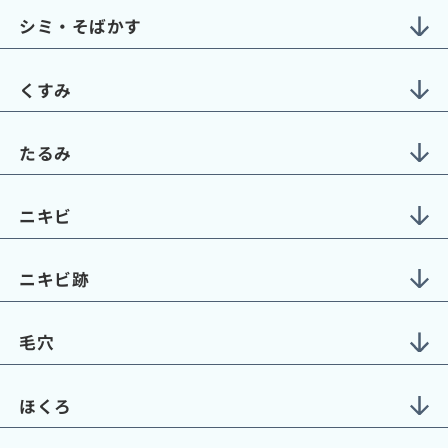
シミ・そばかす
くすみ
たるみ
ニキビ
ニキビ跡
毛穴
ほくろ