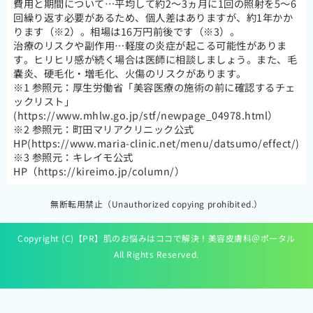
費用と期間について…平均して約2～3ヵ月に1回の照射を5～6
回繰り返す必要があるため、個人差はありますが、約1年かか
ります（※2）。相場は16万円前後です（※3）。
治療のリスクや副作用…軽度の炎症が起こる可能性がありま
す。ヒリヒリ感が続く場合は医師に相談しましょう。また、毛
嚢炎、硬毛化・増毛化、火傷のリスクがあります。
※1 参照元：厚生労働省「美容医療の施術の前に確認するチェ
ックリスト」
(https://www.mhlw.go.jp/stf/newpage_04978.html）
※2 参照元：町田マリアクリニック公式
HP(https://www.maria-clinic.net/menu/datsumo/effect/)
※3 参照元：キレイモ公式
HP（https://kireimo.jp/column/）
無断転用禁止（Unauthorized copying prohibited.）
Copyright (C)【PR】
肌のお悩みはココで解決！美容皮膚科＠ポータル
All Rights Reserved.