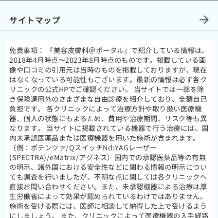
サイトマップ
免責事項：
『美容皮膚科＠ポータル』で紹介している情報は、
2018年4月時点～2023年8月時点のものです。掲載している画
像や口コミの引用元は当時のものを掲載しておりますが、現在
はなくなっている可能性もございます。最新の情報は必ず各ク
リニックの公式HPでご確認ください。 当サイトでは一部を除
き保険適用外のさまざまな自由診療を紹介しており、全額自己
負担です。 各クリニックによって治療方針や取り扱い医療機
器、個人の状態にもよるため、費用や治療期間、リスク等も異
なります。 当サイトに掲載されている機器で行う治療には、国
内未承認医薬品または医療機器を用いた施術が含まれます。
（例：ポテンツァ/QスイッチNd:YAGレーザー
(SPECTRA)/eMatrix/アグネス）国内での承認医薬品等の有無
の明示、諸外国における安全性などに関わる情報の明示につい
ても調査を行いましたが、不明な点に関しては各クリニックへ
直接お問い合わせください。また、未承認機器による治療は厚
生労働省によって効果が認められているわけではありません。
施術を受ける際には、医師に相談して納得した上で受けるよう
にしましょう。 また、クリニックによって医療機器の入手経路