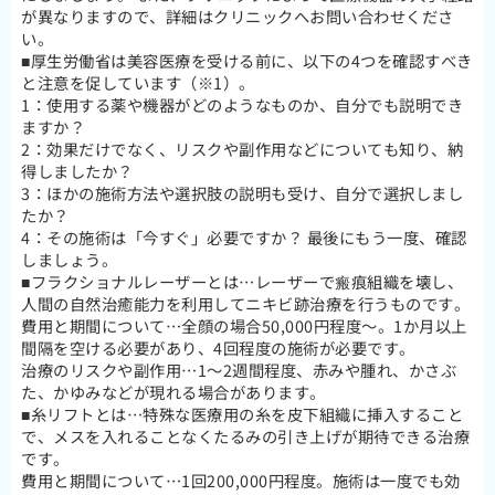
が異なりますので、詳細はクリニックへお問い合わせくださ
い。
■厚生労働省は美容医療を受ける前に、以下の4つを確認すべき
と注意を促しています（※1）。
1：使用する薬や機器がどのようなものか、自分でも説明でき
ますか？
2：効果だけでなく、リスクや副作用などについても知り、納
得しましたか？
3：ほかの施術方法や選択肢の説明も受け、自分で選択しまし
たか？
4：その施術は「今すぐ」必要ですか？ 最後にもう一度、確認
しましょう。
■フラクショナルレーザーとは…レーザーで瘢痕組織を壊し、
人間の自然治癒能力を利用してニキビ跡治療を行うものです。
費用と期間について…全顔の場合50,000円程度～。1か月以上
間隔を空ける必要があり、4回程度の施術が必要です。
治療のリスクや副作用…1～2週間程度、赤みや腫れ、かさぶ
た、かゆみなどが現れる場合があります。
■糸リフトとは…特殊な医療用の糸を皮下組織に挿入すること
で、メスを入れることなくたるみの引き上げが期待できる治療
です。
費用と期間について…1回200,000円程度。施術は一度でも効