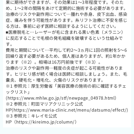
果に期待ができますが、その効果は1～3年程度です。そのた
め、1～2年の間隔をあけて定期的に施術する必要があります。
治療のリスクや副作用について…腫れや赤身、皮下出血、感染
症、痛みを伴う可能性があります。糸リフト治療に不安を感じ
る方は、事前に必ず医師に相談するようにしてください。
■医療脱毛と…レーザーが毛に含まれる黒い色素（メラニン）
に反応することで毛根の発毛組織を破壊するという仕組みで
す。
費用と期間について…平均して約2～3ヵ月に1回の照射を5～6
回繰り返す必要があるため、個人差はありますが、約1年かか
ります（※2）。相場は16万円前後です（※3）。
治療のリスクや副作用…軽度の炎症が起こる可能性がありま
す。ヒリヒリ感が続く場合は医師に相談しましょう。また、毛
嚢炎、硬毛化・増毛化、火傷のリスクがあります。
※1 参照元：厚生労働省「美容医療の施術の前に確認するチェ
ックリスト」
(https://www.mhlw.go.jp/stf/newpage_04978.html）
※2 参照元：町田マリアクリニック公式
HP(https://www.maria-clinic.net/menu/datsumo/effect/)
※3 参照元：キレイモ公式
HP（https://kireimo.jp/column/）