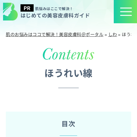
肌悩みはここで解決！
はじめての美容皮膚科ガイド
肌のお悩みはココで解決！美容皮膚科＠ポータル
»
しわ
»
ほうれ
ほうれい線
目次