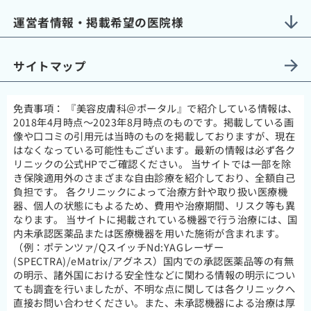
運営者情報・掲載希望の医院様
サイトマップ
免責事項：
『美容皮膚科＠ポータル』で紹介している情報は、
2018年4月時点～2023年8月時点のものです。掲載している画
像や口コミの引用元は当時のものを掲載しておりますが、現在
はなくなっている可能性もございます。最新の情報は必ず各ク
リニックの公式HPでご確認ください。 当サイトでは一部を除
き保険適用外のさまざまな自由診療を紹介しており、全額自己
負担です。 各クリニックによって治療方針や取り扱い医療機
器、個人の状態にもよるため、費用や治療期間、リスク等も異
なります。 当サイトに掲載されている機器で行う治療には、国
内未承認医薬品または医療機器を用いた施術が含まれます。
（例：ポテンツァ/QスイッチNd:YAGレーザー
(SPECTRA)/eMatrix/アグネス）国内での承認医薬品等の有無
の明示、諸外国における安全性などに関わる情報の明示につい
ても調査を行いましたが、不明な点に関しては各クリニックへ
直接お問い合わせください。また、未承認機器による治療は厚