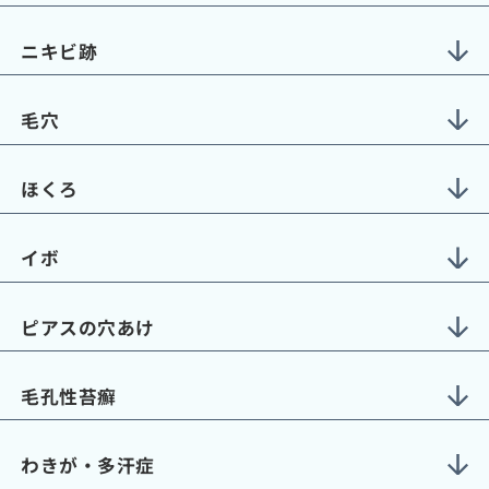
ニキビ跡
毛穴
ほくろ
イボ
ピアスの穴あけ
毛孔性苔癬
わきが・多汗症