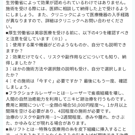
生労働省によって効果が認められているわけではありません。
施術を受ける際には、医師に相談して納得した上で受けるよう
にしましょう。 また、クリニックによって医療機器の入手経路
が異なりますので、詳細はクリニックへお問い合わせくださ
い。
■厚生労働省は美容医療を受ける前に、以下の4つを確認すべき
と注意を促しています（※1）。
1：使用する薬や機器がどのようなものか、自分でも説明でき
ますか？
2：効果だけでなく、リスクや副作用などについても知り、納
得しましたか？
3：ほかの施術方法や選択肢の説明も受け、自分で選択しまし
たか？
4：その施術は「今すぐ」必要ですか？ 最後にもう一度、確認
しましょう。
■フラクショナルレーザーとは…レーザーで瘢痕組織を壊し、
人間の自然治癒能力を利用してニキビ跡治療を行うものです。
費用と期間について…全顔の場合50,000円程度～。1か月以上
間隔を空ける必要があり、4回程度の施術が必要です。
治療のリスクや副作用…1～2週間程度、赤みや腫れ、かさぶ
た、かゆみなどが現れる場合があります。
■糸リフトとは…特殊な医療用の糸を皮下組織に挿入すること
で、メスを入れることなくたるみの引き上げが期待できる治療