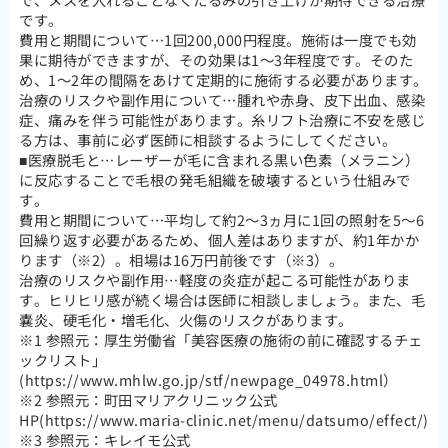
です。
費用と期間について…1回200,000円程度。施術は一度でも効
果に期待ができますが、その効果は1～3年程度です。そのた
め、1～2年の間隔をあけて定期的に施術する必要があります。
治療のリスクや副作用について…腫れや赤身、皮下出血、感染
症、痛みを伴う可能性があります。糸リフト治療に不安を感じ
る方は、事前に必ず医師に相談するようにしてください。
■医療脱毛と…レーザーが毛に含まれる黒い色素（メラニン）
に反応することで毛根の発毛組織を破壊するという仕組みで
す。
費用と期間について…平均して約2～3ヵ月に1回の照射を5～6
回繰り返す必要があるため、個人差はありますが、約1年かか
ります（※2）。相場は16万円前後です（※3）。
治療のリスクや副作用…軽度の炎症が起こる可能性がありま
す。ヒリヒリ感が続く場合は医師に相談しましょう。また、毛
嚢炎、硬毛化・増毛化、火傷のリスクがあります。
※1 参照元：厚生労働省「美容医療の施術の前に確認するチェ
ックリスト」
(https://www.mhlw.go.jp/stf/newpage_04978.html）
※2 参照元：町田マリアクリニック公式
HP(https://www.maria-clinic.net/menu/datsumo/effect/)
※3 参照元：キレイモ公式