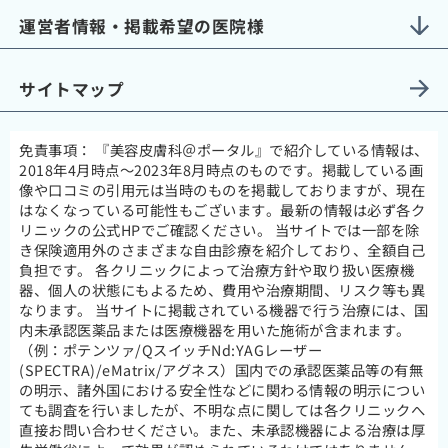
運営者情報・掲載希望の医院様
サイトマップ
免責事項：
『美容皮膚科＠ポータル』で紹介している情報は、
2018年4月時点～2023年8月時点のものです。掲載している画
像や口コミの引用元は当時のものを掲載しておりますが、現在
はなくなっている可能性もございます。最新の情報は必ず各ク
リニックの公式HPでご確認ください。 当サイトでは一部を除
き保険適用外のさまざまな自由診療を紹介しており、全額自己
負担です。 各クリニックによって治療方針や取り扱い医療機
器、個人の状態にもよるため、費用や治療期間、リスク等も異
なります。 当サイトに掲載されている機器で行う治療には、国
内未承認医薬品または医療機器を用いた施術が含まれます。
（例：ポテンツァ/QスイッチNd:YAGレーザー
(SPECTRA)/eMatrix/アグネス）国内での承認医薬品等の有無
の明示、諸外国における安全性などに関わる情報の明示につい
ても調査を行いましたが、不明な点に関しては各クリニックへ
直接お問い合わせください。また、未承認機器による治療は厚