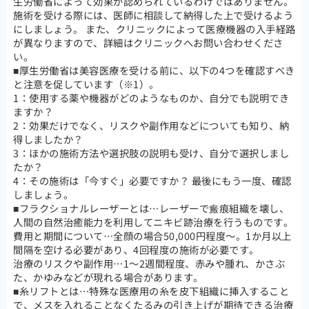
生労働省によって効果が認められているわけではありません。
施術を受ける際には、医師に相談して納得した上で受けるよう
にしましょう。 また、クリニックによって医療機器の入手経路
が異なりますので、詳細はクリニックへお問い合わせくださ
い。
■厚生労働省は美容医療を受ける前に、以下の4つを確認すべき
と注意を促しています（※1）。
1：使用する薬や機器がどのようなものか、自分でも説明でき
ますか？
2：効果だけでなく、リスクや副作用などについても知り、納
得しましたか？
3：ほかの施術方法や選択肢の説明も受け、自分で選択しまし
たか？
4：その施術は「今すぐ」必要ですか？ 最後にもう一度、確認
しましょう。
■フラクショナルレーザーとは…レーザーで瘢痕組織を壊し、
人間の自然治癒能力を利用してニキビ跡治療を行うものです。
費用と期間について…全顔の場合50,000円程度～。1か月以上
間隔を空ける必要があり、4回程度の施術が必要です。
治療のリスクや副作用…1～2週間程度、赤みや腫れ、かさぶ
た、かゆみなどが現れる場合があります。
■糸リフトとは…特殊な医療用の糸を皮下組織に挿入すること
で、メスを入れることなくたるみの引き上げが期待できる治療