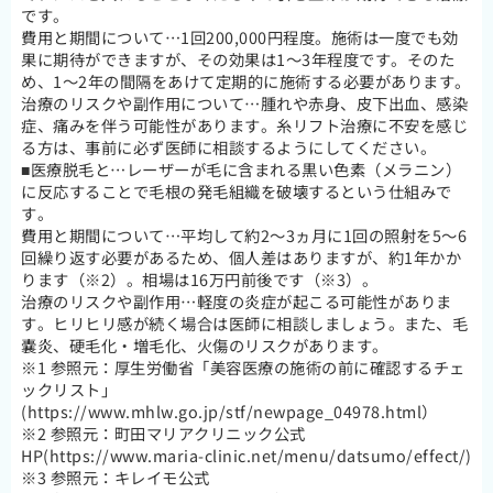
です。
費用と期間について…1回200,000円程度。施術は一度でも効
果に期待ができますが、その効果は1～3年程度です。そのた
め、1～2年の間隔をあけて定期的に施術する必要があります。
治療のリスクや副作用について…腫れや赤身、皮下出血、感染
症、痛みを伴う可能性があります。糸リフト治療に不安を感じ
る方は、事前に必ず医師に相談するようにしてください。
■医療脱毛と…レーザーが毛に含まれる黒い色素（メラニン）
に反応することで毛根の発毛組織を破壊するという仕組みで
す。
費用と期間について…平均して約2～3ヵ月に1回の照射を5～6
回繰り返す必要があるため、個人差はありますが、約1年かか
ります（※2）。相場は16万円前後です（※3）。
治療のリスクや副作用…軽度の炎症が起こる可能性がありま
す。ヒリヒリ感が続く場合は医師に相談しましょう。また、毛
嚢炎、硬毛化・増毛化、火傷のリスクがあります。
※1 参照元：厚生労働省「美容医療の施術の前に確認するチェ
ックリスト」
(https://www.mhlw.go.jp/stf/newpage_04978.html）
※2 参照元：町田マリアクリニック公式
HP(https://www.maria-clinic.net/menu/datsumo/effect/)
※3 参照元：キレイモ公式