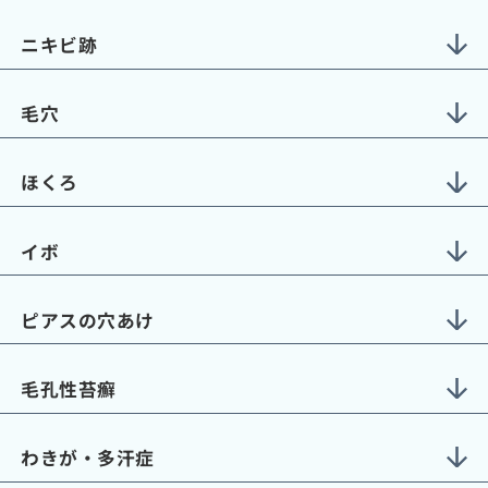
ニキビ跡
毛穴
ほくろ
イボ
ピアスの穴あけ
毛孔性苔癬
わきが・多汗症