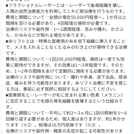
■フラクショナルレーザーとは…レーザーで瘢痕組織を壊し、
人間の自然治癒能力を利用してニキビ跡治療を行うものです。
費用と期間について…全顔の場合50,000円程度～。1か月以上
間隔を空ける必要があり、4回程度の施術が必要です。
治療のリスクや副作用…1～2週間程度、赤みや腫れ、かさぶ
た、かゆみなどが現れる場合があります。
■糸リフトとは…特殊な医療用の糸を皮下組織に挿入すること
で、メスを入れることなくたるみの引き上げが期待できる治療
です。
費用と期間について…1回200,000円程度。施術は一度でも効
果に期待ができますが、その効果は1～3年程度です。そのた
め、1～2年の間隔をあけて定期的に施術する必要があります。
治療のリスクや副作用について…腫れや赤身、皮下出血、感染
症、痛みを伴う可能性があります。糸リフト治療に不安を感じ
る方は、事前に必ず医師に相談するようにしてください。
■医療脱毛と…レーザーが毛に含まれる黒い色素（メラニン）
に反応することで毛根の発毛組織を破壊するという仕組みで
す。
費用と期間について…平均して約2～3ヵ月に1回の照射を5～6
回繰り返す必要があるため、個人差はありますが、約1年かか
ります（※2）。相場は16万円前後です（※3）。
治療のリスクや副作用…軽度の炎症が起こる可能性がありま