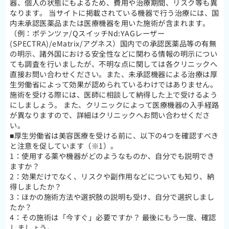
器、個人の状態にもよるため、費用や治療期間、リスク等も異
なります。 当サイトに掲載されている機器で行う治療には、国
内未承認医薬品または医療機器を用いた施術が含まれます。
（例：ポテンツァ/QスイッチNd:YAGレーザー
(SPECTRA)/eMatrix/アグネス）国内での承認医薬品等の有無
の明示、諸外国における安全性などに関わる情報の明示につい
ても調査を行いましたが、不明な点に関しては各クリニックへ
直接お問い合わせください。また、未承認機器による治療は厚
生労働省によって効果が認められているわけではありません。
施術を受ける際には、医師に相談して納得した上で受けるよう
にしましょう。 また、クリニックによって医療機器の入手経路
が異なりますので、詳細はクリニックへお問い合わせくださ
い。
■厚生労働省は美容医療を受ける前に、以下の4つを確認すべき
と注意を促しています（※1）。
1：使用する薬や機器がどのようなものか、自分でも説明でき
ますか？
2：効果だけでなく、リスクや副作用などについても知り、納
得しましたか？
3：ほかの施術方法や選択肢の説明も受け、自分で選択しまし
たか？
4：その施術は「今すぐ」必要ですか？ 最後にもう一度、確認
しましょう。