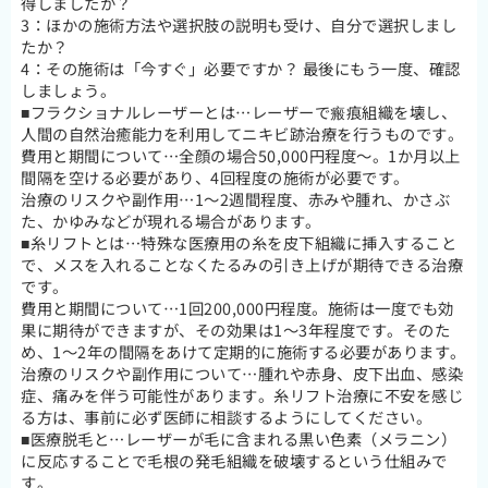
得しましたか？
3：ほかの施術方法や選択肢の説明も受け、自分で選択しまし
たか？
4：その施術は「今すぐ」必要ですか？ 最後にもう一度、確認
しましょう。
■フラクショナルレーザーとは…レーザーで瘢痕組織を壊し、
人間の自然治癒能力を利用してニキビ跡治療を行うものです。
費用と期間について…全顔の場合50,000円程度～。1か月以上
間隔を空ける必要があり、4回程度の施術が必要です。
治療のリスクや副作用…1～2週間程度、赤みや腫れ、かさぶ
た、かゆみなどが現れる場合があります。
■糸リフトとは…特殊な医療用の糸を皮下組織に挿入すること
で、メスを入れることなくたるみの引き上げが期待できる治療
です。
費用と期間について…1回200,000円程度。施術は一度でも効
果に期待ができますが、その効果は1～3年程度です。そのた
め、1～2年の間隔をあけて定期的に施術する必要があります。
治療のリスクや副作用について…腫れや赤身、皮下出血、感染
症、痛みを伴う可能性があります。糸リフト治療に不安を感じ
る方は、事前に必ず医師に相談するようにしてください。
■医療脱毛と…レーザーが毛に含まれる黒い色素（メラニン）
に反応することで毛根の発毛組織を破壊するという仕組みで
す。