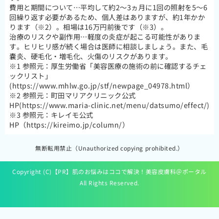
費用と期間について…平均して約2～3ヵ月に1回の照射を5～6
回繰り返す必要があるため、個人差はありますが、約1年かか
ります（※2）。相場は16万円前後です（※3）。
治療のリスクや副作用…軽度の炎症が起こる可能性がありま
す。ヒリヒリ感が続く場合は医師に相談しましょう。また、毛
嚢炎、硬毛化・増毛化、火傷のリスクがあります。
※1 参照元：厚生労働省「美容医療の施術の前に確認するチェ
ックリスト」
(https://www.mhlw.go.jp/stf/newpage_04978.html）
※2 参照元：町田マリアクリニック公式
HP(https://www.maria-clinic.net/menu/datsumo/effect/)
※3 参照元：キレイモ公式
HP（https://kireimo.jp/column/）
無断転用禁止（Unauthorized copying prohibited.）
Copyright (C)【PR】
肌のお悩みはココで解決！美容皮膚科＠ポータル
All Rights Reserved.