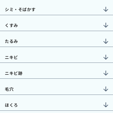
シミ・そばかす
くすみ
たるみ
ニキビ
ニキビ跡
毛穴
ほくろ