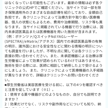
はなくなっている可能性もございます。最新の情報は必ず各ク
リニックの公式HPでご確認ください。 当サイトでは一部を除
き保険適用外のさまざまな自由診療を紹介しており、全額自己
負担です。 各クリニックによって治療方針や取り扱い医療機
器、個人の状態にもよるため、費用や治療期間、リスク等も異
なります。 当サイトに掲載されている機器で行う治療には、国
内未承認医薬品または医療機器を用いた施術が含まれます。
（例：ポテンツァ/QスイッチNd:YAGレーザー
(SPECTRA)/eMatrix/アグネス）国内での承認医薬品等の有無
の明示、諸外国における安全性などに関わる情報の明示につい
ても調査を行いましたが、不明な点に関しては各クリニックへ
直接お問い合わせください。また、未承認機器による治療は厚
生労働省によって効果が認められているわけではありません。
施術を受ける際には、医師に相談して納得した上で受けるよう
にしましょう。 また、クリニックによって医療機器の入手経路
が異なりますので、詳細はクリニックへお問い合わせくださ
い。
■厚生労働省は美容医療を受ける前に、以下の4つを確認すべき
と注意を促しています（※1）。
1：使用する薬や機器がどのようなものか、自分でも説明でき
ますか？
2：効果だけでなく、リスクや副作用などについても知り、納