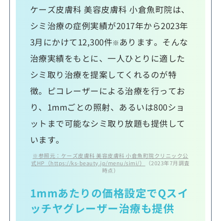
ケーズ皮膚科 美容皮膚科 小倉魚町院は、
シミ治療の症例実績が2017年から2023年
3月にかけて12,300件
あります。そんな
※
治療実績をもとに、一人ひとりに適した
シミ取り治療を提案してくれるのが特
徴。ピコレーザーによる治療を行ってお
り、1mmごとの照射、あるいは800ショ
ットまで可能なシミ取り放題も提供して
います。
※参照元：ケーズ皮膚科 美容皮膚科 小倉魚町院クリニック公
式HP（https://ks-beauty.jp/menu/simi/）
（2023年7月調査
時点）
1mmあたりの価格設定でQスイ
ッチヤグレーザー治療も提供