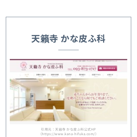
天籟寺 かな皮ふ科
引用元：天籟寺 かな皮ふ科公式HP
（https://www.kana-hifuka.com/）