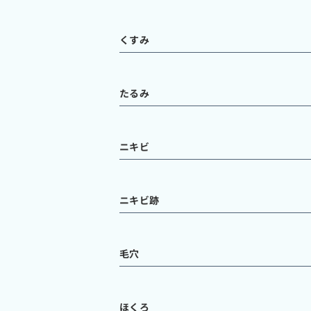
くすみ
たるみ
ニキビ
ニキビ跡
毛穴
ほくろ