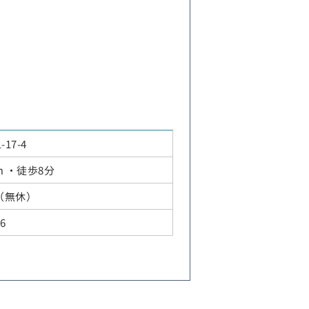
17-4
m ・徒歩8分
（無休）
46