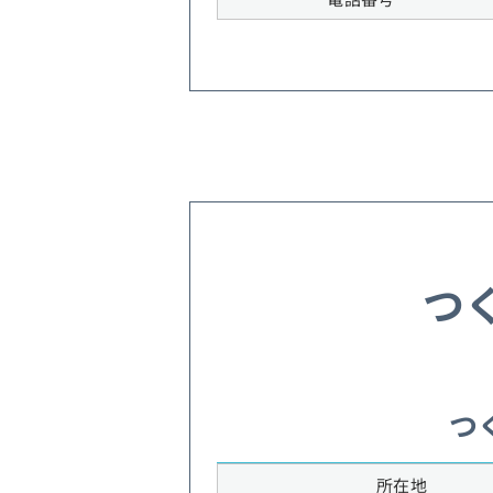
つ
つ
所在地