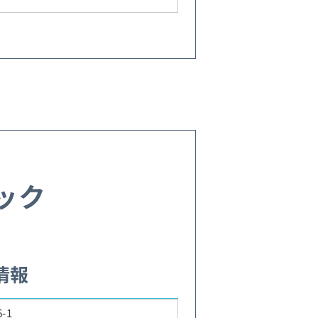
ック
情報
-1