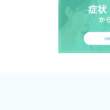
症状
か
CH