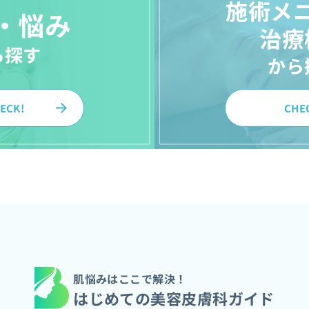
施術メ
・悩み
治療
ら探す
から
ECK!
CHE
肌悩みはここで解決！
はじめての美容皮膚科ガイド