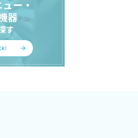
ニュー・
機器
探す
CK!