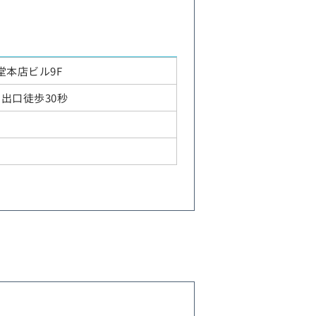
報
堂本店ビル9F
出口徒歩30秒
）