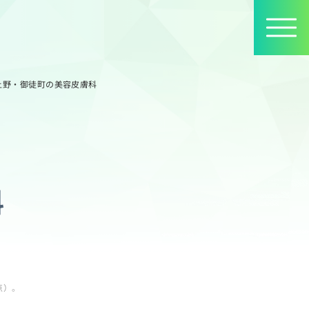
上野・御徒町の美容皮膚科
科
。
点）。