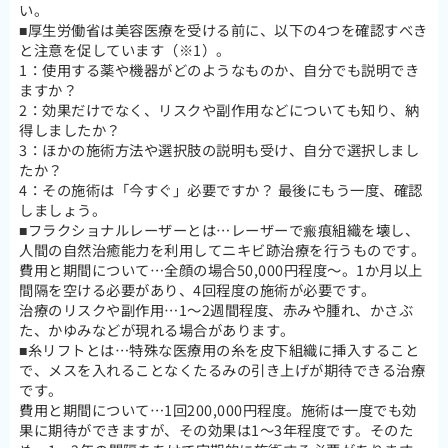
い。
■厚生労働省は美容医療を受ける前に、以下の4つを確認すべき
と注意を促しています（※1）。
1：使用する薬や機器がどのようなものか、自分でも説明でき
ますか？
2：効果だけでなく、リスクや副作用などについても知り、納
得しましたか？
3：ほかの施術方法や選択肢の説明も受け、自分で選択しまし
たか？
4：その施術は「今すぐ」必要ですか？ 最後にもう一度、確認
しましょう。
■フラクショナルレーザーとは…レーザーで瘢痕組織を壊し、
人間の自然治癒能力を利用してニキビ跡治療を行うものです。
費用と期間について…全顔の場合50,000円程度～。1か月以上
間隔を空ける必要があり、4回程度の施術が必要です。
治療のリスクや副作用…1～2週間程度、赤みや腫れ、かさぶ
た、かゆみなどが現れる場合があります。
■糸リフトとは…特殊な医療用の糸を皮下組織に挿入すること
で、メスを入れることなくたるみの引き上げが期待できる治療
です。
費用と期間について…1回200,000円程度。施術は一度でも効
果に期待ができますが、その効果は1～3年程度です。そのた