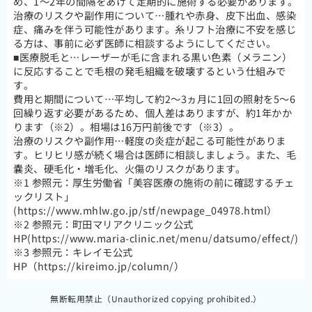
め、1～2年の間隔をあけて定期的に施術する必要があります。
治療のリスクや副作用について…腫れや赤身、皮下出血、感染
症、痛みを伴う可能性があります。糸リフト治療に不安を感じ
る方は、事前に必ず医師に相談するようにしてください。
■医療脱毛と…レーザーが毛に含まれる黒い色素（メラニン）
に反応することで毛根の発毛組織を破壊するという仕組みで
す。
費用と期間について…平均して約2～3ヵ月に1回の照射を5～6
回繰り返す必要があるため、個人差はありますが、約1年かか
ります（※2）。相場は16万円前後です（※3）。
治療のリスクや副作用…軽度の炎症が起こる可能性がありま
す。ヒリヒリ感が続く場合は医師に相談しましょう。また、毛
嚢炎、硬毛化・増毛化、火傷のリスクがあります。
※1 参照元：厚生労働省「美容医療の施術の前に確認するチェ
ックリスト」
(https://www.mhlw.go.jp/stf/newpage_04978.html）
※2 参照元：町田マリアクリニック公式
HP(https://www.maria-clinic.net/menu/datsumo/effect/)
※3 参照元：キレイモ公式
HP（https://kireimo.jp/column/）
無断転用禁止（Unauthorized copying prohibited.）