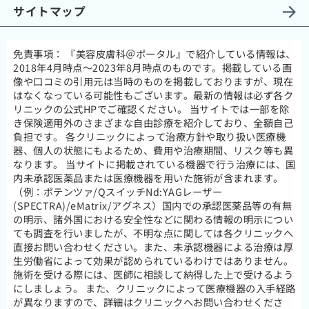
サイトマップ
免責事項：
『美容皮膚科＠ポータル』で紹介している情報は、
2018年4月時点～2023年8月時点のものです。掲載している画
像や口コミの引用元は当時のものを掲載しておりますが、現在
はなくなっている可能性もございます。最新の情報は必ず各ク
リニックの公式HPでご確認ください。 当サイトでは一部を除
き保険適用外のさまざまな自由診療を紹介しており、全額自己
負担です。 各クリニックによって治療方針や取り扱い医療機
器、個人の状態にもよるため、費用や治療期間、リスク等も異
なります。 当サイトに掲載されている機器で行う治療には、国
内未承認医薬品または医療機器を用いた施術が含まれます。
（例：ポテンツァ/QスイッチNd:YAGレーザー
(SPECTRA)/eMatrix/アグネス）国内での承認医薬品等の有無
の明示、諸外国における安全性などに関わる情報の明示につい
ても調査を行いましたが、不明な点に関しては各クリニックへ
直接お問い合わせください。また、未承認機器による治療は厚
生労働省によって効果が認められているわけではありません。
施術を受ける際には、医師に相談して納得した上で受けるよう
にしましょう。 また、クリニックによって医療機器の入手経路
が異なりますので、詳細はクリニックへお問い合わせくださ