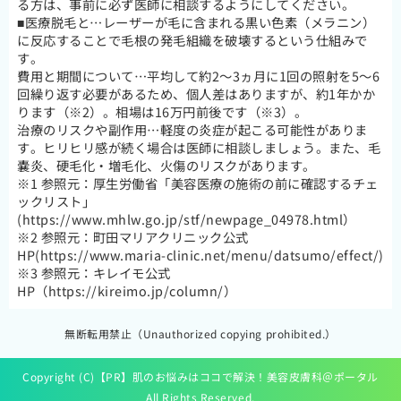
る方は、事前に必ず医師に相談するようにしてください。
■医療脱毛と…レーザーが毛に含まれる黒い色素（メラニン）
に反応することで毛根の発毛組織を破壊するという仕組みで
す。
費用と期間について…平均して約2～3ヵ月に1回の照射を5～6
回繰り返す必要があるため、個人差はありますが、約1年かか
ります（※2）。相場は16万円前後です（※3）。
治療のリスクや副作用…軽度の炎症が起こる可能性がありま
す。ヒリヒリ感が続く場合は医師に相談しましょう。また、毛
嚢炎、硬毛化・増毛化、火傷のリスクがあります。
※1 参照元：厚生労働省「美容医療の施術の前に確認するチェ
ックリスト」
(https://www.mhlw.go.jp/stf/newpage_04978.html）
※2 参照元：町田マリアクリニック公式
HP(https://www.maria-clinic.net/menu/datsumo/effect/)
※3 参照元：キレイモ公式
HP（https://kireimo.jp/column/）
無断転用禁止（Unauthorized copying prohibited.）
Copyright (C)【PR】
肌のお悩みはココで解決！美容皮膚科＠ポータル
All Rights Reserved.