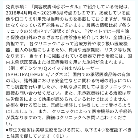
免責事項：
『美容皮膚科＠ポータル』で紹介している情報は、
2018年4月時点～2023年8月時点のものです。掲載している画
像や口コミの引用元は当時のものを掲載しておりますが、現在
はなくなっている可能性もございます。最新の情報は必ず各ク
リニックの公式HPでご確認ください。 当サイトでは一部を除
き保険適用外のさまざまな自由診療を紹介しており、全額自己
負担です。 各クリニックによって治療方針や取り扱い医療機
器、個人の状態にもよるため、費用や治療期間、リスク等も異
なります。 当サイトに掲載されている機器で行う治療には、国
内未承認医薬品または医療機器を用いた施術が含まれます。
（例：ポテンツァ/QスイッチNd:YAGレーザー
(SPECTRA)/eMatrix/アグネス）国内での承認医薬品等の有無
の明示、諸外国における安全性などに関わる情報の明示につい
ても調査を行いましたが、不明な点に関しては各クリニックへ
直接お問い合わせください。また、未承認機器による治療は厚
生労働省によって効果が認められているわけではありません。
施術を受ける際には、医師に相談して納得した上で受けるよう
にしましょう。 また、クリニックによって医療機器の入手経路
が異なりますので、詳細はクリニックへお問い合わせくださ
い。
■厚生労働省は美容医療を受ける前に、以下の4つを確認すべき
と注意を促しています（※1）。