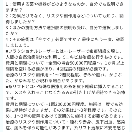
1：使用する薬や機器がどのようなものか、自分でも説明でき
ますか？
2：効果だけでなく、リスクや副作用などについても知り、納
得しましたか？
3：ほかの施術方法や選択肢の説明も受け、自分で選択しまし
たか？
4：その施術は「今すぐ」必要ですか？ 最後にもう一度、確認
しましょう。
■フラクショナルレーザーとは…レーザーで瘢痕組織を壊し、
人間の自然治癒能力を利用してニキビ跡治療を行うものです。
費用と期間について…全顔の場合50,000円程度～。1か月以上
間隔を空ける必要があり、4回程度の施術が必要です。
治療のリスクや副作用…1～2週間程度、赤みや腫れ、かさぶ
た、かゆみなどが現れる場合があります。
■糸リフトとは…特殊な医療用の糸を皮下組織に挿入すること
で、メスを入れることなくたるみの引き上げが期待できる治療
です。
費用と期間について…1回200,000円程度。施術は一度でも効
果に期待ができますが、その効果は1～3年程度です。そのた
め、1～2年の間隔をあけて定期的に施術する必要があります。
治療のリスクや副作用について…腫れや赤身、皮下出血、感染
症、痛みを伴う可能性があります。糸リフト治療に不安を感じ