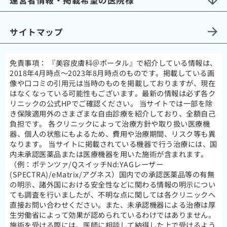
運営者情報・掲載希望の医院様
サイトマップ
免責事項：
『美容皮膚科＠ポータル』で紹介している情報は、
2018年4月時点～2023年8月時点のものです。掲載している画
像や口コミの引用元は当時のものを掲載しておりますが、現在
はなくなっている可能性もございます。最新の情報は必ず各ク
リニックの公式HPでご確認ください。 当サイトでは一部を除
き保険適用外のさまざまな自由診療を紹介しており、全額自己
負担です。 各クリニックによって治療方針や取り扱い医療機
器、個人の状態にもよるため、費用や治療期間、リスク等も異
なります。 当サイトに掲載されている機器で行う治療には、国
内未承認医薬品または医療機器を用いた施術が含まれます。
（例：ポテンツァ/QスイッチNd:YAGレーザー
(SPECTRA)/eMatrix/アグネス）国内での承認医薬品等の有無
の明示、諸外国における安全性などに関わる情報の明示につい
ても調査を行いましたが、不明な点に関しては各クリニックへ
直接お問い合わせください。また、未承認機器による治療は厚
生労働省によって効果が認められているわけではありません。
施術を受ける際には、医師に相談して納得した上で受けるよう