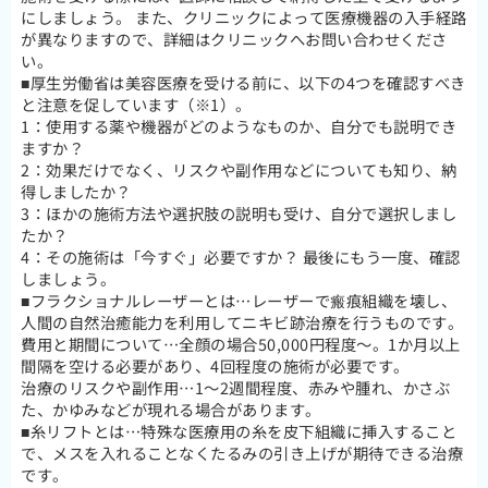
にしましょう。 また、クリニックによって医療機器の入手経路
が異なりますので、詳細はクリニックへお問い合わせくださ
い。
■厚生労働省は美容医療を受ける前に、以下の4つを確認すべき
と注意を促しています（※1）。
1：使用する薬や機器がどのようなものか、自分でも説明でき
ますか？
2：効果だけでなく、リスクや副作用などについても知り、納
得しましたか？
3：ほかの施術方法や選択肢の説明も受け、自分で選択しまし
たか？
4：その施術は「今すぐ」必要ですか？ 最後にもう一度、確認
しましょう。
■フラクショナルレーザーとは…レーザーで瘢痕組織を壊し、
人間の自然治癒能力を利用してニキビ跡治療を行うものです。
費用と期間について…全顔の場合50,000円程度～。1か月以上
間隔を空ける必要があり、4回程度の施術が必要です。
治療のリスクや副作用…1～2週間程度、赤みや腫れ、かさぶ
た、かゆみなどが現れる場合があります。
■糸リフトとは…特殊な医療用の糸を皮下組織に挿入すること
で、メスを入れることなくたるみの引き上げが期待できる治療
です。