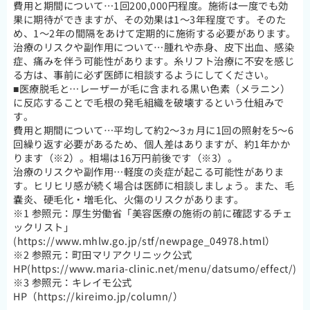
費用と期間について…1回200,000円程度。施術は一度でも効
果に期待ができますが、その効果は1～3年程度です。そのた
め、1～2年の間隔をあけて定期的に施術する必要があります。
治療のリスクや副作用について…腫れや赤身、皮下出血、感染
症、痛みを伴う可能性があります。糸リフト治療に不安を感じ
る方は、事前に必ず医師に相談するようにしてください。
■医療脱毛と…レーザーが毛に含まれる黒い色素（メラニン）
に反応することで毛根の発毛組織を破壊するという仕組みで
す。
費用と期間について…平均して約2～3ヵ月に1回の照射を5～6
回繰り返す必要があるため、個人差はありますが、約1年かか
ります（※2）。相場は16万円前後です（※3）。
治療のリスクや副作用…軽度の炎症が起こる可能性がありま
す。ヒリヒリ感が続く場合は医師に相談しましょう。また、毛
嚢炎、硬毛化・増毛化、火傷のリスクがあります。
※1 参照元：厚生労働省「美容医療の施術の前に確認するチェ
ックリスト」
(https://www.mhlw.go.jp/stf/newpage_04978.html）
※2 参照元：町田マリアクリニック公式
HP(https://www.maria-clinic.net/menu/datsumo/effect/)
※3 参照元：キレイモ公式
HP（https://kireimo.jp/column/）