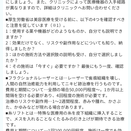
にしましょう。 また、クリニックによって医療機器の入手経路
が異なりますので、詳細はクリニックへお問い合わせくださ
い。
■厚生労働省は美容医療を受ける前に、以下の4つを確認すべき
と注意を促しています（※1）。
1：使用する薬や機器がどのようなものか、自分でも説明でき
ますか？
2：効果だけでなく、リスクや副作用などについても知り、納
得しましたか？
3：ほかの施術方法や選択肢の説明も受け、自分で選択しまし
たか？
4：その施術は「今すぐ」必要ですか？ 最後にもう一度、確認
しましょう。
■フラクショナルレーザーとは…レーザーで瘢痕組織を壊し、
人間の自然治癒能力を利用してニキビ跡治療を行うものです。
費用と期間について…全顔の場合50,000円程度～。1か月以上
間隔を空ける必要があり、4回程度の施術が必要です。
治療のリスクや副作用…1～2週間程度、赤みや腫れ、かさぶ
た、かゆみなどが現れる場合があります。
■糸リフトとは…特殊な医療用の糸を皮下組織に挿入すること
で、メスを入れることなくたるみの引き上げが期待できる治療
です。
費用と期間について…1回200,000円程度。施術は一度でも効