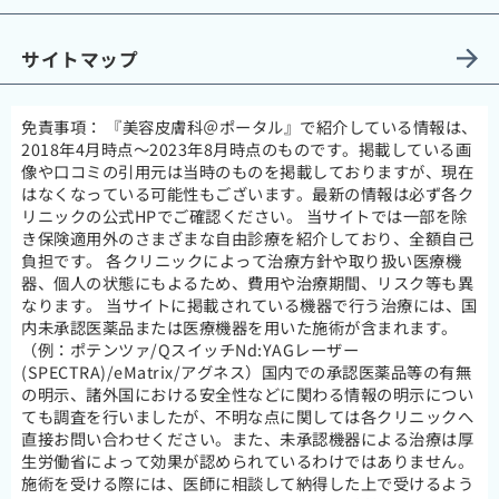
サイトマップ
免責事項：
『美容皮膚科＠ポータル』で紹介している情報は、
2018年4月時点～2023年8月時点のものです。掲載している画
像や口コミの引用元は当時のものを掲載しておりますが、現在
はなくなっている可能性もございます。最新の情報は必ず各ク
リニックの公式HPでご確認ください。 当サイトでは一部を除
き保険適用外のさまざまな自由診療を紹介しており、全額自己
負担です。 各クリニックによって治療方針や取り扱い医療機
器、個人の状態にもよるため、費用や治療期間、リスク等も異
なります。 当サイトに掲載されている機器で行う治療には、国
内未承認医薬品または医療機器を用いた施術が含まれます。
（例：ポテンツァ/QスイッチNd:YAGレーザー
(SPECTRA)/eMatrix/アグネス）国内での承認医薬品等の有無
の明示、諸外国における安全性などに関わる情報の明示につい
ても調査を行いましたが、不明な点に関しては各クリニックへ
直接お問い合わせください。また、未承認機器による治療は厚
生労働省によって効果が認められているわけではありません。
施術を受ける際には、医師に相談して納得した上で受けるよう