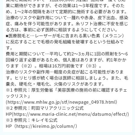
果に期待ができますが、その効果は1～3年程度です。そのた
め、1～2年の間隔をあけて定期的に施術する必要があります。
治療のリスクや副作用について…腫れや赤身、皮下出血、感染
症、痛みを伴う可能性があります。糸リフト治療に不安を感じ
る方は、事前に必ず医師に相談するようにしてください。
■医療脱毛と…レーザーが毛に含まれる黒い色素（メラニン）
に反応することで毛根の発毛組織を破壊するという仕組みで
す。
費用と期間について…平均して約2～3ヵ月に1回の照射を5～6
回繰り返す必要があるため、個人差はありますが、約1年かか
ります（※2）。相場は16万円前後です（※3）。
治療のリスクや副作用…軽度の炎症が起こる可能性がありま
す。ヒリヒリ感が続く場合は医師に相談しましょう。また、毛
嚢炎、硬毛化・増毛化、火傷のリスクがあります。
※1 参照元：厚生労働省「美容医療の施術の前に確認するチェ
ックリスト」
(https://www.mhlw.go.jp/stf/newpage_04978.html）
※2 参照元：町田マリアクリニック公式
HP(https://www.maria-clinic.net/menu/datsumo/effect/)
※3 参照元：キレイモ公式
HP（https://kireimo.jp/column/）