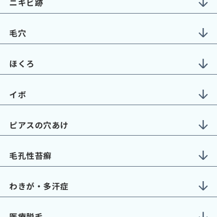
ニキビ跡
毛穴
ほくろ
イボ
ピアスの穴あけ
毛孔性苔癬
わきが・多汗症
医療脱毛