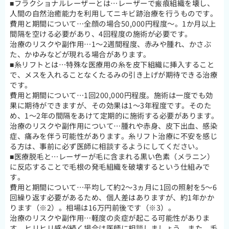
■フラクショナルレーザーとは…レーザーで瘢痕組織を壊し、
人間の自然治癒能力を利用してニキビ跡治療を行うものです。
費用と期間について…全顔の場合50,000円程度～。1か月以上
間隔を空ける必要があり、4回程度の施術が必要です。
治療のリスクや副作用…1～2週間程度、赤みや腫れ、かさぶ
た、かゆみなどが現れる場合があります。
■糸リフトとは…特殊な医療用の糸を皮下組織に挿入すること
で、メスを入れることなくたるみの引き上げが期待できる治療
です。
費用と期間について…1回200,000円程度。施術は一度でも効
果に期待ができますが、その効果は1～3年程度です。そのた
め、1～2年の間隔をあけて定期的に施術する必要があります。
治療のリスクや副作用について…腫れや赤身、皮下出血、感染
症、痛みを伴う可能性があります。糸リフト治療に不安を感じ
る方は、事前に必ず医師に相談するようにしてください。
■医療脱毛と…レーザーが毛に含まれる黒い色素（メラニン）
に反応することで毛根の発毛組織を破壊するという仕組みで
す。
費用と期間について…平均して約2～3ヵ月に1回の照射を5～6
回繰り返す必要があるため、個人差はありますが、約1年かか
ります（※2）。相場は16万円前後です（※3）。
治療のリスクや副作用…軽度の炎症が起こる可能性がありま
す。ヒリヒリ感が続く場合は医師に相談しましょう。また、毛