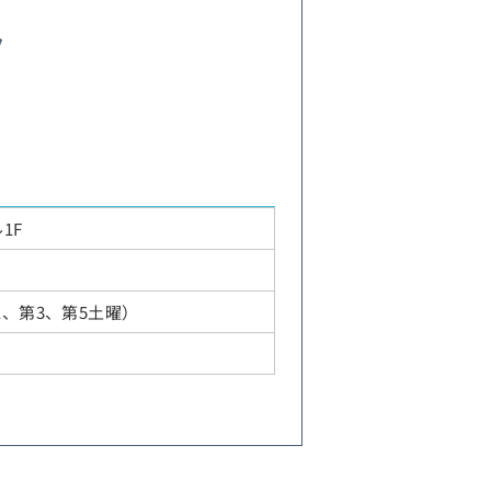
ク
報
1F
曜、第1、第3、第5土曜）