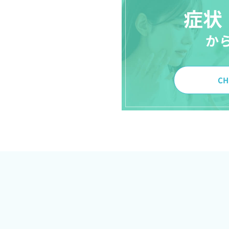
症状
か
CH