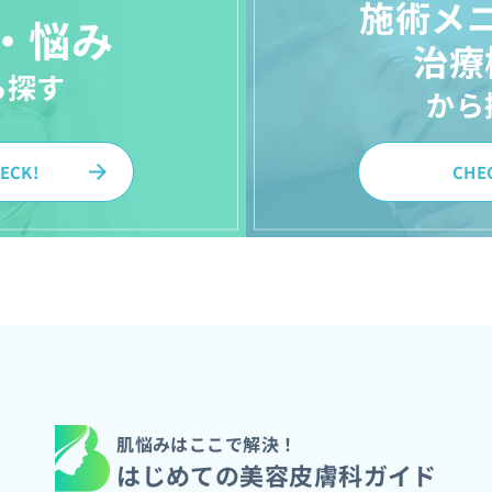
施術メ
・悩み
治療
ら探す
から
ECK!
CHE
肌悩みはここで解決！
はじめての美容皮膚科ガイド