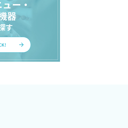
ニュー・
機器
探す
CK!