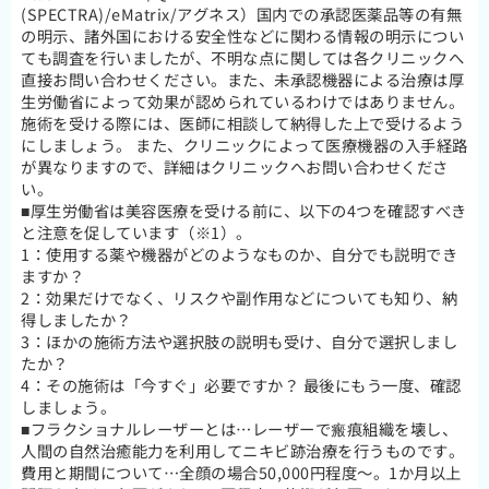
(SPECTRA)/eMatrix/アグネス）国内での承認医薬品等の有無
の明示、諸外国における安全性などに関わる情報の明示につい
ても調査を行いましたが、不明な点に関しては各クリニックへ
直接お問い合わせください。また、未承認機器による治療は厚
生労働省によって効果が認められているわけではありません。
施術を受ける際には、医師に相談して納得した上で受けるよう
にしましょう。 また、クリニックによって医療機器の入手経路
が異なりますので、詳細はクリニックへお問い合わせくださ
い。
■厚生労働省は美容医療を受ける前に、以下の4つを確認すべき
と注意を促しています（※1）。
1：使用する薬や機器がどのようなものか、自分でも説明でき
ますか？
2：効果だけでなく、リスクや副作用などについても知り、納
得しましたか？
3：ほかの施術方法や選択肢の説明も受け、自分で選択しまし
たか？
4：その施術は「今すぐ」必要ですか？ 最後にもう一度、確認
しましょう。
■フラクショナルレーザーとは…レーザーで瘢痕組織を壊し、
人間の自然治癒能力を利用してニキビ跡治療を行うものです。
費用と期間について…全顔の場合50,000円程度～。1か月以上