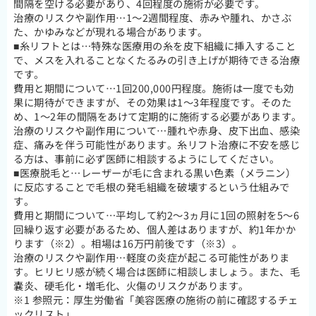
間隔を空ける必要があり、4回程度の施術が必要です。
治療のリスクや副作用…1～2週間程度、赤みや腫れ、かさぶ
た、かゆみなどが現れる場合があります。
■糸リフトとは…特殊な医療用の糸を皮下組織に挿入すること
で、メスを入れることなくたるみの引き上げが期待できる治療
です。
費用と期間について…1回200,000円程度。施術は一度でも効
果に期待ができますが、その効果は1～3年程度です。そのた
め、1～2年の間隔をあけて定期的に施術する必要があります。
治療のリスクや副作用について…腫れや赤身、皮下出血、感染
症、痛みを伴う可能性があります。糸リフト治療に不安を感じ
る方は、事前に必ず医師に相談するようにしてください。
■医療脱毛と…レーザーが毛に含まれる黒い色素（メラニン）
に反応することで毛根の発毛組織を破壊するという仕組みで
す。
費用と期間について…平均して約2～3ヵ月に1回の照射を5～6
回繰り返す必要があるため、個人差はありますが、約1年かか
ります（※2）。相場は16万円前後です（※3）。
治療のリスクや副作用…軽度の炎症が起こる可能性がありま
す。ヒリヒリ感が続く場合は医師に相談しましょう。また、毛
嚢炎、硬毛化・増毛化、火傷のリスクがあります。
※1 参照元：厚生労働省「美容医療の施術の前に確認するチェ
ックリスト」