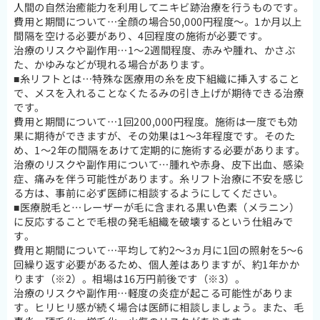
人間の自然治癒能力を利用してニキビ跡治療を行うものです。
費用と期間について…全顔の場合50,000円程度～。1か月以上
間隔を空ける必要があり、4回程度の施術が必要です。
治療のリスクや副作用…1～2週間程度、赤みや腫れ、かさぶ
た、かゆみなどが現れる場合があります。
■糸リフトとは…特殊な医療用の糸を皮下組織に挿入すること
で、メスを入れることなくたるみの引き上げが期待できる治療
です。
費用と期間について…1回200,000円程度。施術は一度でも効
果に期待ができますが、その効果は1～3年程度です。そのた
め、1～2年の間隔をあけて定期的に施術する必要があります。
治療のリスクや副作用について…腫れや赤身、皮下出血、感染
症、痛みを伴う可能性があります。糸リフト治療に不安を感じ
る方は、事前に必ず医師に相談するようにしてください。
■医療脱毛と…レーザーが毛に含まれる黒い色素（メラニン）
に反応することで毛根の発毛組織を破壊するという仕組みで
す。
費用と期間について…平均して約2～3ヵ月に1回の照射を5～6
回繰り返す必要があるため、個人差はありますが、約1年かか
ります（※2）。相場は16万円前後です（※3）。
治療のリスクや副作用…軽度の炎症が起こる可能性がありま
す。ヒリヒリ感が続く場合は医師に相談しましょう。また、毛