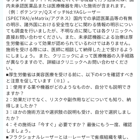
内未承認医薬品または医療機器を用いた施術が含まれます。
（例：ポテンツァ/QスイッチNd:YAGレーザー
(SPECTRA)/eMatrix/アグネス）国内での承認医薬品等の有無
の明示、諸外国における安全性などに関わる情報の明示につい
ても調査を行いましたが、不明な点に関しては各クリニックへ
直接お問い合わせください。また、未承認機器による治療は厚
生労働省によって効果が認められているわけではありません。
施術を受ける際には、医師に相談して納得した上で受けるよう
にしましょう。 また、クリニックによって医療機器の入手経路
が異なりますので、詳細はクリニックへお問い合わせくださ
い。
■厚生労働省は美容医療を受ける前に、以下の4つを確認すべき
と注意を促しています（※1）。
1：使用する薬や機器がどのようなものか、自分でも説明でき
ますか？
2：効果だけでなく、リスクや副作用などについても知り、納
得しましたか？
3：ほかの施術方法や選択肢の説明も受け、自分で選択しまし
たか？
4：その施術は「今すぐ」必要ですか？ 最後にもう一度、確認
しましょう。
■フラクショナルレーザーとは…レーザーで瘢痕組織を壊し、